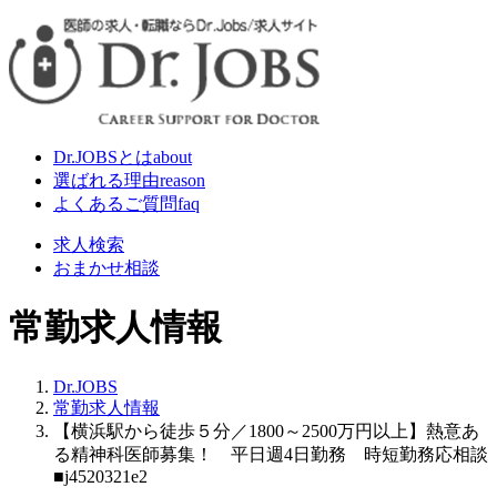
Dr.JOBSとは
about
選ばれる理由
reason
よくあるご質問
faq
求人検索
おまかせ相談
常勤求人情報
Dr.JOBS
常勤求人情報
【横浜駅から徒歩５分／1800～2500万円以上】熱意あ
る精神科医師募集！ 平日週4日勤務 時短勤務応相談
■j4520321e2