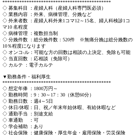
*********************************************
◇ 募集科目 ：産婦人科（産婦人科専門医必須）
◇ 業務内容 ：外来、病棟管理、分娩など
◇ 外来者数 ：産婦人科外来1コマ12～15名、婦人科検診1コ
マ10 名程度
◇ 病棟管理 ：複数担当制
◇ 分娩件数 ：総分娩件数：520件 ※無痛分娩は総分娩数の
10％程度になります
◇ オンコ-ル：可能な方の回数は相談の上決定、免除も可能
◇ 当直回数 ：応相談（免除可）
◇ カルテ ：電子カルテ
▼勤務条件・福利厚生
*********************************************
◇ 想定年俸 ：1800万円～
◇ 勤務時間 ：9：30～17：30（休憩60分）
◇ 勤務日数 ：週4～5日
◇ 休日/休暇：日、祝／年末年始休暇、有給休暇など
◇ 通勤手当 ：別途支給
◇ 車通勤 ：可
◇ 学会補助 ：あり
◇ 社会保険 ：健康保険・厚生年金・雇用保険・労災保険