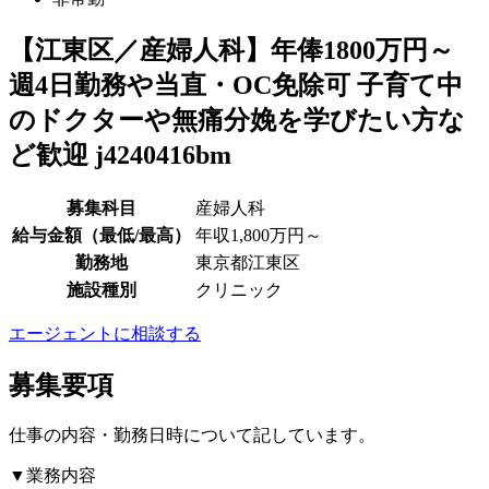
【江東区／産婦人科】年俸1800万円～
週4日勤務や当直・OC免除可 子育て中
のドクターや無痛分娩を学びたい方な
ど歓迎 j4240416bm
募集科目
産婦人科
給与金額（最低/最高）
年収1,800万円～
勤務地
東京都江東区
施設種別
クリニック
エージェントに相談する
募集要項
仕事の内容・勤務日時について記しています。
▼業務内容