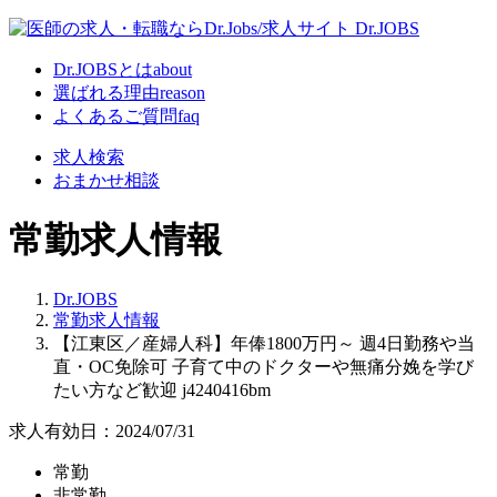
Dr.JOBSとは
about
選ばれる理由
reason
よくあるご質問
faq
求人検索
おまかせ相談
常勤求人情報
Dr.JOBS
常勤求人情報
【江東区／産婦人科】年俸1800万円～ 週4日勤務や当
直・OC免除可 子育て中のドクターや無痛分娩を学び
たい方など歓迎 j4240416bm
求人有効日：2024/07/31
常勤
非常勤