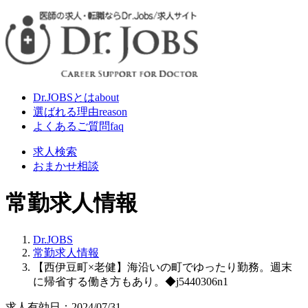
Dr.JOBSとは
about
選ばれる理由
reason
よくあるご質問
faq
求人検索
おまかせ相談
常勤求人情報
Dr.JOBS
常勤求人情報
【西伊豆町×老健】海沿いの町でゆったり勤務。週末
に帰省する働き方もあり。◆j5440306n1
求人有効日：2024/07/31