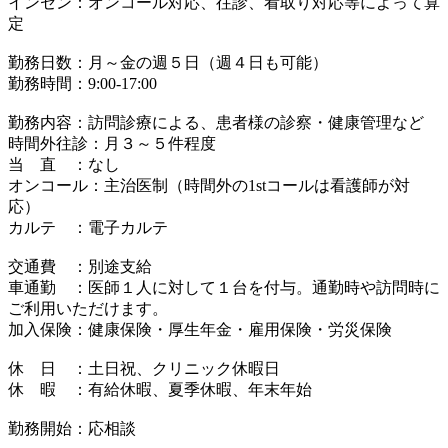
インセン：オンコール対応、往診、看取り対応等によって算
定
勤務日数：月～金の週５日（週４日も可能）
勤務時間：9:00-17:00
勤務内容：訪問診療による、患者様の診察・健康管理など
時間外往診：月３～５件程度
当 直 ：なし
オンコール：主治医制（時間外の1stコールは看護師が対
応）
カルテ ：電子カルテ
交通費 ：別途支給
車通勤 ：医師１人に対して１台を付与。通勤時や訪問時に
ご利用いただけます。
加入保険：健康保険・厚生年金・雇用保険・労災保険
休 日 ：土日祝、クリニック休暇日
休 暇 ：有給休暇、夏季休暇、年末年始
勤務開始：応相談