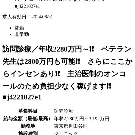
■j4221027e1
求人有効日：2024/08/31
常勤
非常勤
訪問診療／年収2280万円～❗❗ ベテラン
先生は2800万円も可能❗❗ さらにここか
らインセンあり❗❗ 主治医制のオンコ
ールのため負担少なく稼げます❗❗
■j4221027e1
募集科目
訪問診療
給与金額（最低/最高）
年収2,280万円～3,192万円
勤務地
東京都世田谷区
施設種別
クリニック