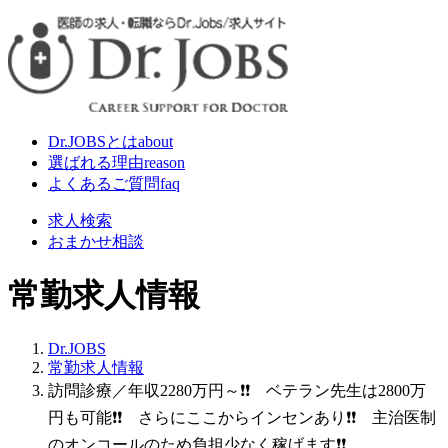
Dr.JOBSとは
about
選ばれる理由
reason
よくあるご質問
faq
求人検索
おまかせ相談
常勤求人情報
Dr.JOBS
常勤求人情報
訪問診療／年収2280万円～❗❗ ベテラン先生は2800万
円も可能❗❗ さらにここからインセンあり❗❗ 主治医制
のオンコールのため負担少なく稼げます❗❗