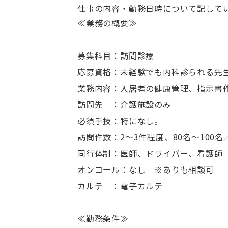
仕事の内容・勤務日時について記して
≪業務の概要≫
￣￣￣￣￣￣￣￣￣￣￣￣￣￣￣￣￣
募集科目：訪問診療
応募資格：未経験でも内科診られる先
業務内容：入居者の健康管理、指示書
訪問先 ：介護施設のみ
必須手技：特になし。
訪問件数：2～3件程度、80名～100名
同行体制：医師、ドライバー、看護師
オンコール：なし ※ありも相談可
カルテ ：電子カルテ
≪勤務条件≫