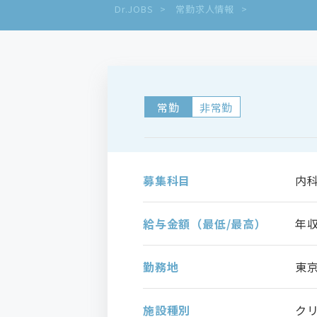
Dr.JOBS
常勤求人情報
常勤
非常勤
募集科目
内
給与金額（最低/最高）
年収
勤務地
東
施設種別
ク