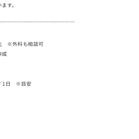
います。
￣￣￣￣￣￣￣￣￣￣￣￣￣￣￣
生 ※外科も相談可
作成
／1日 ※目安